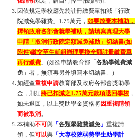
複請領
規定，請自行擇一(優)請領。
因依規定學校應先於註冊繳費單扣減「行政
院減免學雜費」1.75萬元，
如要放棄本補助，
擇領政府各部會就學補助，請填寫
真理大學
申請「取消行政院定額減免補助」切結書(如
附件)繳交至生輔組辦理
更換全額註冊繳費單
再行繳費
。(如欲申請教育部
「
各類學雜費減
免
」
者，無須再另外填寫本切結書。)
如經查
重複申請
教育部及政府各部會獎助學
金，則須
將已扣減之1.75萬元款項退回學校
，
如未退回，以上獎助學金資格將
因重複請領
而被取消
。
本補助
不可
與
「
各類學雜費減免
」
重複請
領，但
可以
與
「
大專校院弱勢學生助學計