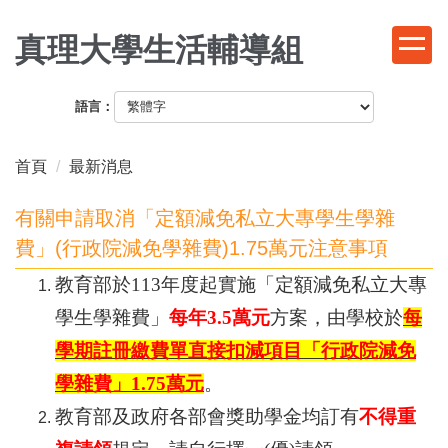
跳
到
真理大學生活輔導組
主
要
語言：
內
容
區
首頁
最新消息
有關申請取消「定額減免私立大專學生學雜
費」(行政院減免學雜費)1.75萬元注意事項
教育部於113年度起實施「定額減免私立大專
學生學雜費」
每年3.5萬元
方案，由學校於
每
學期註冊繳費單直接扣減項目「行政院減免
學雜費」1.75萬元
。
教育部及政府各部會獎助學金均訂有
不得重