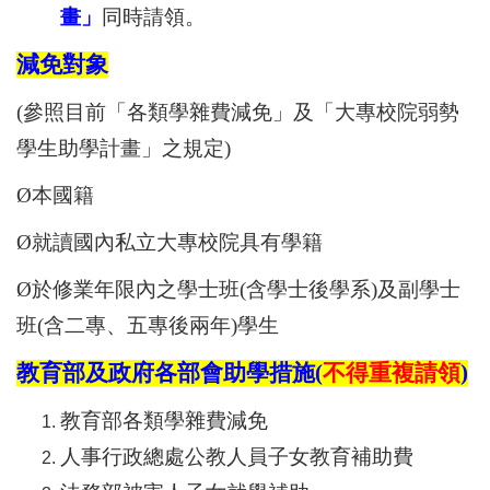
畫
」
同時請領。
減免對象
(
參照目前「
各類學雜費減免
」及「
大專校院弱勢
學生助學計畫
」之規定)
Ø
本國籍
Ø
就讀國內私立大專校院具有學籍
Ø
於修業年限內之學士班(含學士後學系)及副學士
班(含二專、五專後兩年)學生
教育部及政府各部會助學措施(
不得重複請領
)
教育部各類學雜費減免
人事行政總處公教人員子女教育補助費