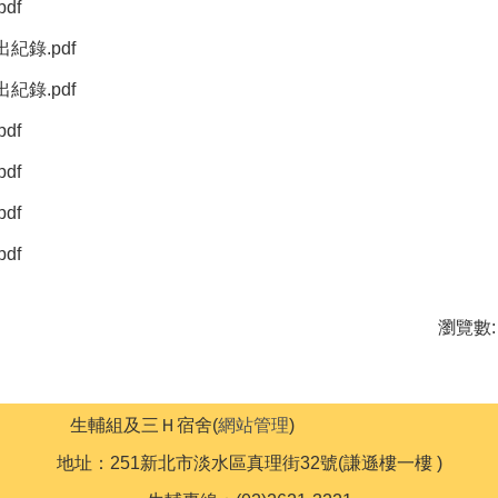
df
出紀錄.pdf
出紀錄.pdf
df
df
df
df
瀏覽數:
生輔組及三Ｈ宿舍(
網站管理
)
地址：251新北市淡水區真理街32號(謙遜樓一樓 )