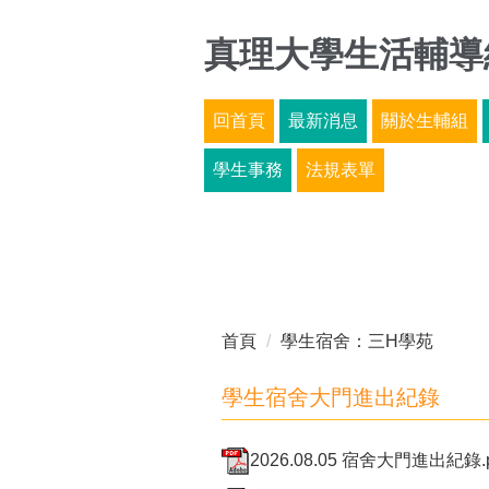
跳
到
真理大學生活輔導
主
要
回首頁
最新消息
關於生輔組
內
容
學生事務
法規表單
區
首頁
學生宿舍：三H學苑
學生宿舍大門進出紀錄
2026.08.05 宿舍大門進出紀錄.p