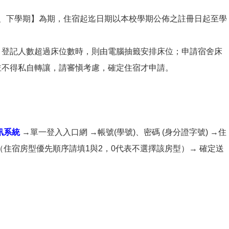
上、下學期】為期，住宿起迄日期以本校學期公佈之註冊日起至學
，登記人數超過床位數時，則由電腦抽籤安排床位；申請宿舍床
並不得私自轉讓，請審愼考慮，確定住宿才申請。
訊系統
→單一登入入口網 →帳號(學號)、密碼 (身分證字號) →住
（住宿房型優先順序請填1與2，0代表不選擇該房型）→ 確定送
。