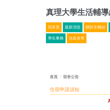
跳
到
真理大學生活輔導
主
要
回首頁
最新消息
關於生輔組
內
容
學生事務
法規表單
區
首頁
宿舍公告
住宿申請須知