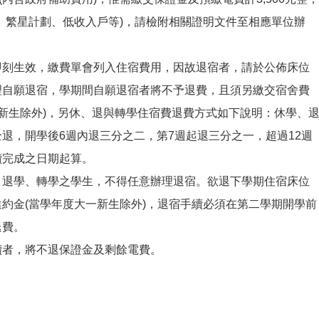
、繁星計劃、低收入戶等)，請檢附相關證明文件至相應單位辦
即刻生效，繳費單會列入住宿費用，因故退宿者，請於公佈床位
理自願退宿，學期間自願退宿者將不予退費，且須另繳交宿舍費
大一新生除外)，另休、退與轉學住宿費退費方式如下說明：休學、
退，開學後6週內退三分之二，第7週起退三分之一，超過12週
續完成之日期起算。
、退學、轉學之學生，不得任意辦理退宿。欲退下學期住宿床位
違約金(當學年度大一新生除外)，退宿手續必須在第二學期開學前
退費。
續者，將不退保證金及剩餘電費。