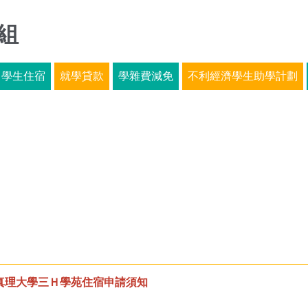
組
學生住宿
就學貸款
學雜費減免
不利經濟學生助學計劃
真理大學三Ｈ學苑住宿申請須知