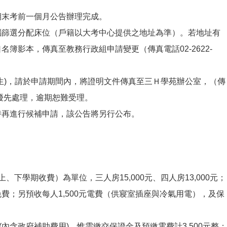
期末考前一個月公告辦理完成。
腦篩選分配床位（戶籍以大考中心提供之地址為準）。若地址有
簿影本，傳真至教務行政組申請變更（傳真電話02-2622-
生)，請於申請期間內，將證明文件傳真至三Ｈ學苑辦公室，（傳
）以利優先處理，逾期恕難受理。
時再進行候補申請，該公告將另行公布。
、下學期收費）為單位，三人房15,000元、四人房13,000元；
費；另預收每人1,500元電費（供寢室插座與冷氣用電），及保
。
(內含政府補助費用)，惟需繳交保證金及預繳電費計3,500元整；