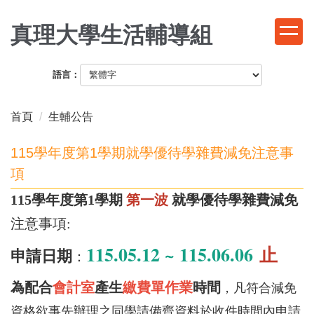
跳
到
真理大學生活輔導組
主
要
語言：
內
容
區
首頁
生輔公告
115學年度第1學期就學優待學雜費減免注意事
項
115學年度第1學期
第一波
就學優待學雜費減免
注意事項:
115.05.12 ~ 115.06.06
止
申請日期
：
為配合
會計室
產生
繳費單作業
時間
，凡符合減免
資格欲事先辦理之同學請備齊資料於收件時間內申請