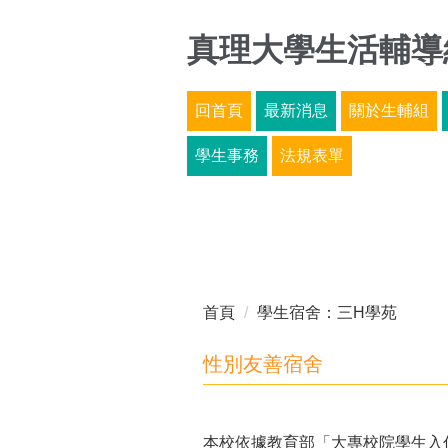
跳
到
真理大學生活輔導
主
要
回首頁
最新消息
關於生輔組
內
容
學生事務
法規表單
區
首頁
學生宿舍：三H學苑
性別友善宿舍
本校依據教育部「大專校院學生入