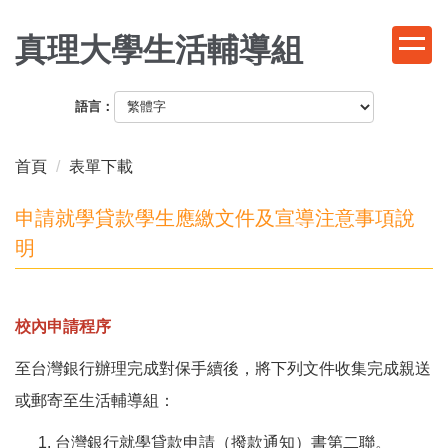
跳
到
真理大學生活輔導組
主
要
語言：
內
容
區
首頁
表單下載
申請就學貸款學生應繳文件及宣導注意事項說
明
校內申請程序
至台灣銀行辦理完成對保手續後，將下列文件收集完成親送
或郵寄至生活輔導組：
台灣銀行就學貸款申請（撥款通知）書第二聯。