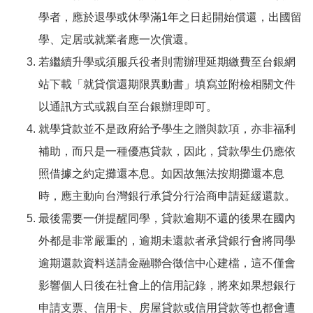
學者，應於退學或休學滿1年之日起開始償還，出國留
學、定居或就業者應一次償還。
若繼續升學或須服兵役者則需辦理延期繳費至台銀網
站下載「就貸償還期限異動書」填寫並附檢相關文件
以通訊方式或親自至台銀辦理即可。
就學貸款並不是政府給予學生之贈與款項，亦非福利
補助，而只是一種優惠貸款，因此，貸款學生仍應依
照借據之約定攤還本息。如因故無法按期攤還本息
時，應主動向台灣銀行承貸分行洽商申請延緩還款。
最後需要一併提醒同學，貸款逾期不還的後果在國內
外都是非常嚴重的，逾期未還款者承貸銀行會將同學
逾期還款資料送請金融聯合徵信中心建檔，這不僅會
影響個人日後在社會上的信用記錄，將來如果想銀行
申請支票、信用卡、房屋貸款或信用貸款等也都會遭